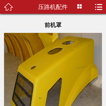



压路机配件
首页
关于我们
前机罩
产品中心
配件百科
选购指南
配件仓库
联系我们