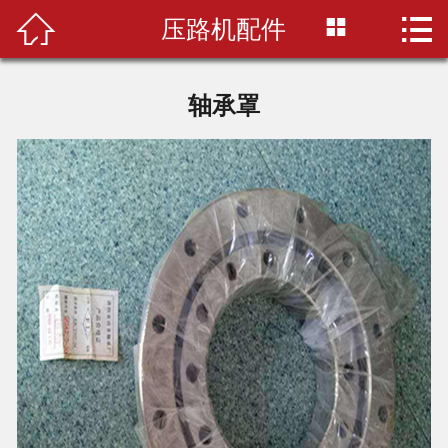



压路机配件
首页
关于我们
轴承罩
产品中心
配件百科
选购指南
配件仓库
联系我们