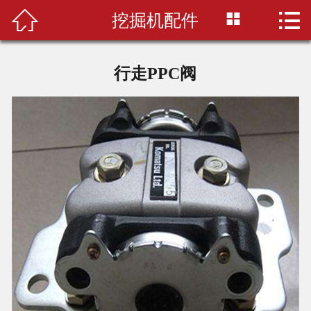



挖掘机配件
首页
关于我们
行走PPC阀
产品中心
配件百科
选购指南
配件仓库
联系我们