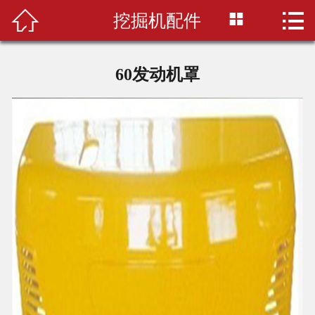



挖掘机配件
首页
关于我们
60发动机罩
产品中心
配件百科
选购指南
配件仓库
联系我们