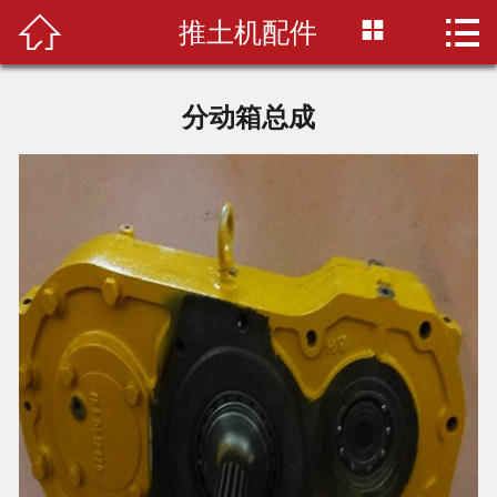



推土机配件
首页
关于我们
分动箱总成
产品中心
配件百科
选购指南
配件仓库
联系我们